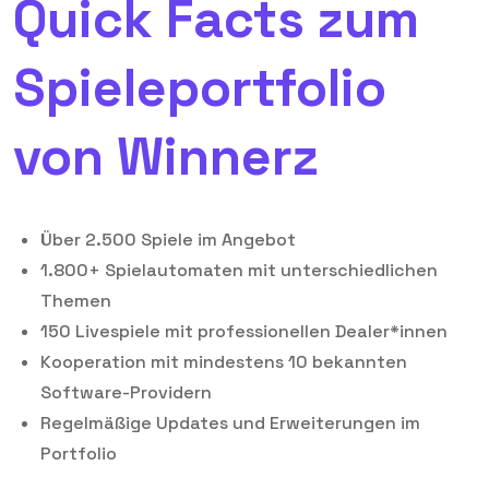
Quick Facts zum
Spieleportfolio
von Winnerz
Über 2.500 Spiele im Angebot
1.800+ Spielautomaten mit unterschiedlichen
Themen
150 Livespiele mit professionellen Dealer*innen
Kooperation mit mindestens 10 bekannten
Software-Providern
Regelmäßige Updates und Erweiterungen im
Portfolio