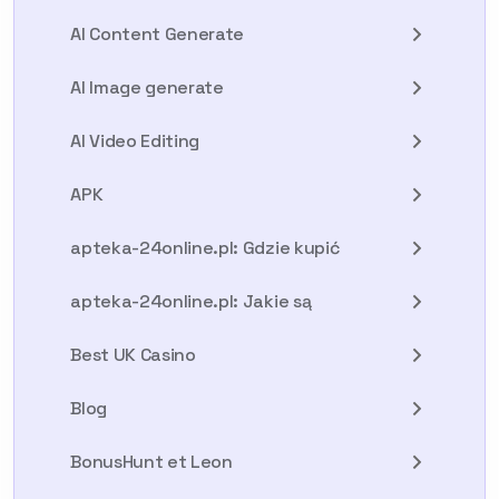
AI Content Generate
AI Image generate
AI Video Editing
APK
apteka-24online.pl: Gdzie kupić
apteka-24online.pl: Jakie są
Best UK Casino
Blog
BonusHunt et Leon