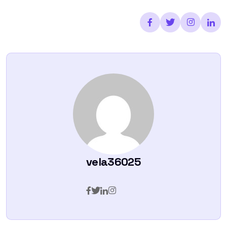
vela36025