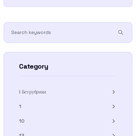
Search
Category
! Без рубрики
1
10
13