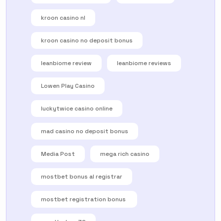
kroon casino nl
kroon casino no deposit bonus
leanbiome review
leanbiome reviews
Lowen Play Casino
luckytwice casino online
mad casino no deposit bonus
Media Post
mega rich casino
mostbet bonus al registrar
mostbet registration bonus