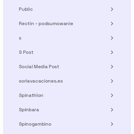
Public
Rectin – podsumowanie
s
S Post
Social Media Post
soriavacaciones.es
Spinathlon
Spinbara
Spinogambino