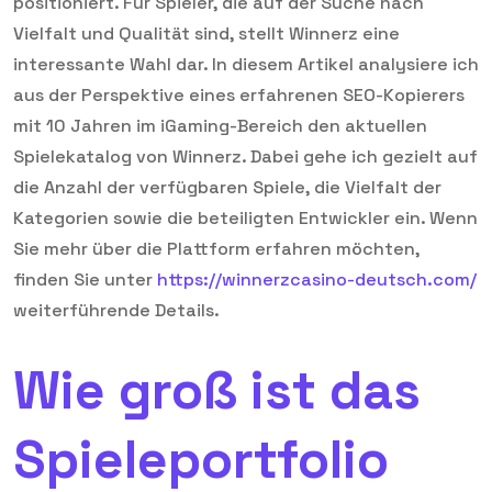
positioniert. Für Spieler, die auf der Suche nach
Vielfalt und Qualität sind, stellt Winnerz eine
interessante Wahl dar. In diesem Artikel analysiere ich
aus der Perspektive eines erfahrenen SEO-Kopierers
mit 10 Jahren im iGaming-Bereich den aktuellen
Spielekatalog von Winnerz. Dabei gehe ich gezielt auf
die Anzahl der verfügbaren Spiele, die Vielfalt der
Kategorien sowie die beteiligten Entwickler ein. Wenn
Sie mehr über die Plattform erfahren möchten,
finden Sie unter
https://winnerzcasino-deutsch.com/
weiterführende Details.
Wie groß ist das
Spieleportfolio