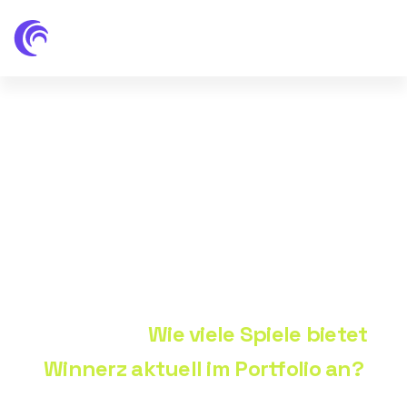
Wie viele Spiele bietet Winnerz
aktuell im Portfolio an?
Home
Wie viele Spiele bietet
Winnerz aktuell im Portfolio an?