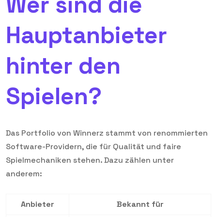
Wer sind die
Hauptanbieter
hinter den
Spielen?
Das Portfolio von Winnerz stammt von renommierten
Software-Providern, die für Qualität und faire
Spielmechaniken stehen. Dazu zählen unter
anderem:
Anbieter
Bekannt für