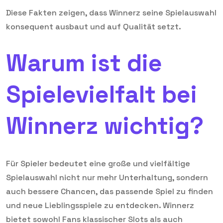
Diese Fakten zeigen, dass Winnerz seine Spielauswahl
konsequent ausbaut und auf Qualität setzt.
Warum ist die
Spielevielfalt bei
Winnerz wichtig?
Für Spieler bedeutet eine große und vielfältige
Spielauswahl nicht nur mehr Unterhaltung, sondern
auch bessere Chancen, das passende Spiel zu finden
und neue Lieblingsspiele zu entdecken. Winnerz
bietet sowohl Fans klassischer Slots als auch