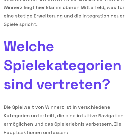
Winnerz liegt hier klar im oberen Mittelfeld, was für
eine stetige Erweiterung und die Integration neuer
Spiele spricht.
Welche
Spielekategorien
sind vertreten?
Die Spielwelt von Winnerz ist in verschiedene
Kategorien unterteilt, die eine intuitive Navigation
ermöglichen und das Spielerlebnis verbessern. Die
Hauptsektionen umfassen: