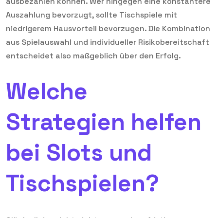
ausbezahlen können. Wer hingegen eine konstantere
Auszahlung bevorzugt, sollte Tischspiele mit
niedrigerem Hausvorteil bevorzugen. Die Kombination
aus Spielauswahl und individueller Risikobereitschaft
entscheidet also maßgeblich über den Erfolg.
Welche
Strategien helfen
bei Slots und
Tischspielen?