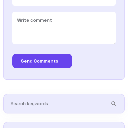
Search