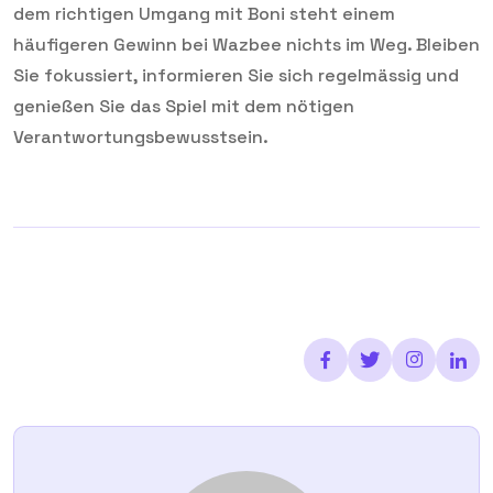
dem richtigen Umgang mit Boni steht einem
häufigeren Gewinn bei Wazbee nichts im Weg. Bleiben
Sie fokussiert, informieren Sie sich regelmässig und
genießen Sie das Spiel mit dem nötigen
Verantwortungsbewusstsein.