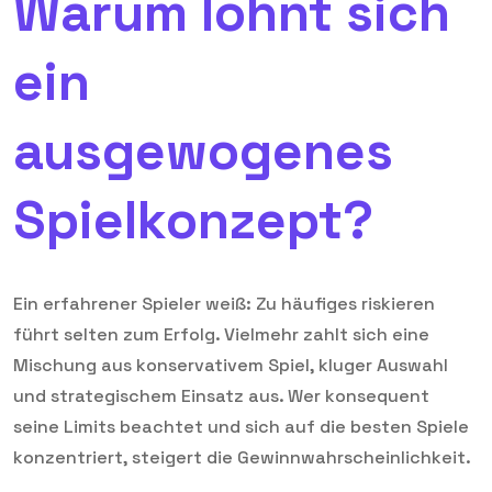
Warum lohnt sich
ein
ausgewogenes
Spielkonzept?
Ein erfahrener Spieler weiß: Zu häufiges riskieren
führt selten zum Erfolg. Vielmehr zahlt sich eine
Mischung aus konservativem Spiel, kluger Auswahl
und strategischem Einsatz aus. Wer konsequent
seine Limits beachtet und sich auf die besten Spiele
konzentriert, steigert die Gewinnwahrscheinlichkeit.