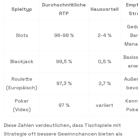
Durchschnittliche
Empf
Spieltyp
Hausvorteil
RTP
Str
Gedu
Slots
96-98 %
2-4 %
Ban
Mana
Basis
Blackjack
99,5 %
0,5 %
anw
Roulette
Auße
97,3 %
2,7 %
(Europäisch)
bevo
Poker
Kenn
97 %
variiert
(Video)
Poke
Diese Zahlen verdeutlichen, dass Tischspiele mit
Strategie oft bessere Gewinnchancen bieten als