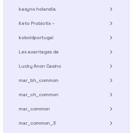
kasyno holandia
Keto Probiotix –
koboldportugal
Les avantages de
Lucky Anon Casino
mar_bh_common
mar_ch_common
mar_common
mar_common_3