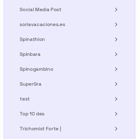
Social Media Post
soriavacaciones.es
Spinathlon
Spinbara
Spinogambino
SuperGra
test
Top 10 des
Trichomist Forte |