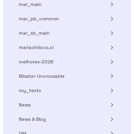
mar_main
mar_pb_common
mar_sb_main
mariachiloco.cl
melhores-2026
Mission Uncrossable
my_texts
News
News & Blog
OM