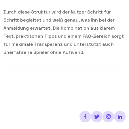
Durch diese Struktur wird der Nutzer Schritt für
Schritt begleitet und weiß genau, was ihn bei der
Anmeldung erwartet. Die Kombination aus klarem
Text, praktischen Tipps und einem FAQ-Bereich sorgt
für maximale Transparenz und unterstützt auch
unerfahrene Spieler ohne Aufwand.