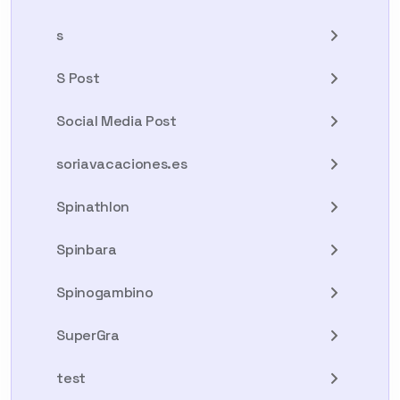
s
S Post
Social Media Post
soriavacaciones.es
Spinathlon
Spinbara
Spinogambino
SuperGra
test