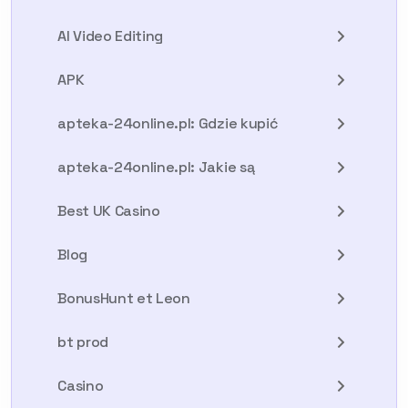
AI Video Editing
APK
apteka-24online.pl: Gdzie kupić
apteka-24online.pl: Jakie są
Best UK Casino
Blog
BonusHunt et Leon
bt prod
Casino