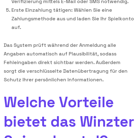
Verifizierung mittels E-Mail oder SMS notwendig.
Erste Einzahlung tätigen: Wählen Sie eine
Zahlungsmethode aus und laden Sie Ihr Spielkonto
auf.
Das System prüft während der Anmeldung alle
Angaben automatisch auf Plausibilität, sodass
Fehleingaben direkt sichtbar werden. Außerdem
sorgt die verschlüsselte Datenübertragung für den
Schutz Ihrer persönlichen Informationen.
Welche Vorteile
bietet das Winzter