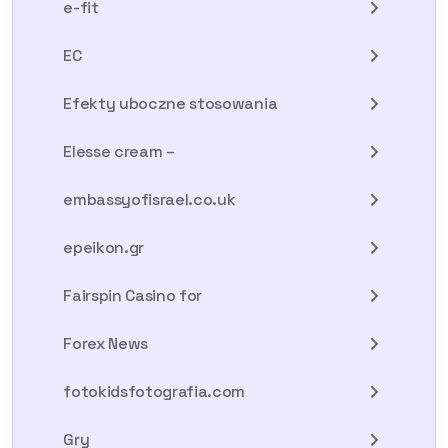
e-fit
EC
Efekty uboczne stosowania
Elesse cream –
embassyofisrael.co.uk
epeikon.gr
Fairspin Casino for
Forex News
fotokidsfotografia.com
Gry