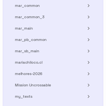
mar_common
mar_common_3
mar_main
mar_pb_common
mar_sb_main
mariachiloco.cl
melhores-2026
Mission Uncrossable
my_texts