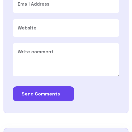
Search