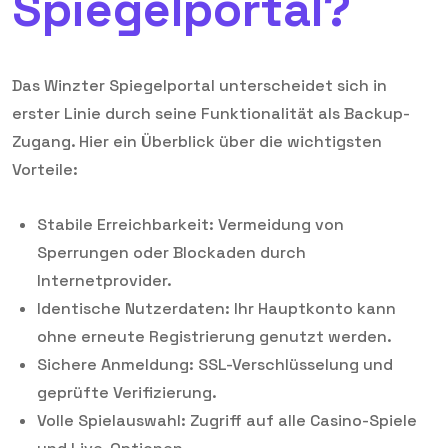
Spiegelportal?
Das Winzter Spiegelportal unterscheidet sich in
erster Linie durch seine Funktionalität als Backup-
Zugang. Hier ein Überblick über die wichtigsten
Vorteile:
Stabile Erreichbarkeit: Vermeidung von
Sperrungen oder Blockaden durch
Internetprovider.
Identische Nutzerdaten: Ihr Hauptkonto kann
ohne erneute Registrierung genutzt werden.
Sichere Anmeldung: SSL-Verschlüsselung und
geprüfte Verifizierung.
Volle Spielauswahl: Zugriff auf alle Casino-Spiele