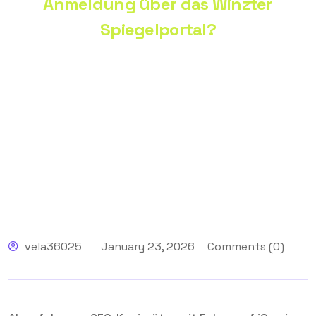
Anmeldung über das Winzter
Spiegelportal?
vela36025
January 23, 2026
Comments (0)