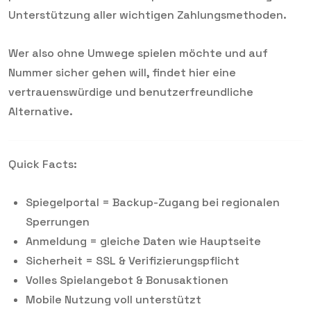
Unterstützung aller wichtigen Zahlungsmethoden.
Wer also ohne Umwege spielen möchte und auf
Nummer sicher gehen will, findet hier eine
vertrauenswürdige und benutzerfreundliche
Alternative.
Quick Facts:
Spiegelportal = Backup-Zugang bei regionalen
Sperrungen
Anmeldung = gleiche Daten wie Hauptseite
Sicherheit = SSL & Verifizierungspflicht
Volles Spielangebot & Bonusaktionen
Mobile Nutzung voll unterstützt