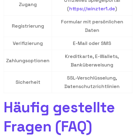
Offizielles Spiegelportal
Zugang
(
https://winzter1.de
)
Formular mit persönlichen
Registrierung
Daten
Verifizierung
E-Mail oder SMS
Kreditkarte, E-Wallets,
Zahlungsoptionen
Banküberweisung
SSL-Verschlüsselung,
Sicherheit
Datenschutzrichtlinien
Häufig gestellte
Fragen (FAQ)