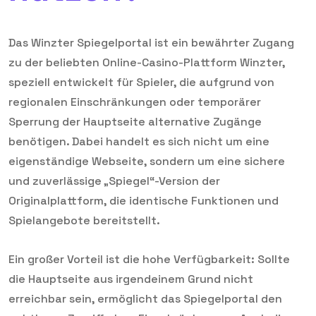
Das Winzter Spiegelportal ist ein bewährter Zugang
zu der beliebten Online-Casino-Plattform Winzter,
speziell entwickelt für Spieler, die aufgrund von
regionalen Einschränkungen oder temporärer
Sperrung der Hauptseite alternative Zugänge
benötigen. Dabei handelt es sich nicht um eine
eigenständige Webseite, sondern um eine sichere
und zuverlässige „Spiegel“-Version der
Originalplattform, die identische Funktionen und
Spielangebote bereitstellt.
Ein großer Vorteil ist die hohe Verfügbarkeit: Sollte
die Hauptseite aus irgendeinem Grund nicht
erreichbar sein, ermöglicht das Spiegelportal den