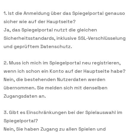
1. Ist die Anmeldung über das Spiegelportal genauso
sicher wie auf der Hauptseite?
Ja, das Spiegelportal nutzt die gleichen
Sicherheitsstandards, inklusive SSL-Verschlüsselung
und geprüftem Datenschutz.
2. Muss ich mich im Spiegelportal neu registrieren,
wenn ich schon ein Konto auf der Hauptseite habe?
Nein, die bestehenden Nutzerdaten werden
übernommen. Sie melden sich mit denselben
Zugangsdaten an.
3. Gibt es Einschränkungen bei der Spielauswahl im
Spiegelportal?
Nein, Sie haben Zugang zu allen Spielen und