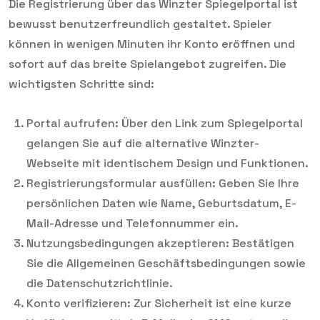
Die Registrierung über das Winzter Spiegelportal ist
bewusst benutzerfreundlich gestaltet. Spieler
können in wenigen Minuten ihr Konto eröffnen und
sofort auf das breite Spielangebot zugreifen. Die
wichtigsten Schritte sind:
Portal aufrufen: Über den Link zum Spiegelportal
gelangen Sie auf die alternative Winzter-
Webseite mit identischem Design und Funktionen.
Registrierungsformular ausfüllen: Geben Sie Ihre
persönlichen Daten wie Name, Geburtsdatum, E-
Mail-Adresse und Telefonnummer ein.
Nutzungsbedingungen akzeptieren: Bestätigen
Sie die Allgemeinen Geschäftsbedingungen sowie
die Datenschutzrichtlinie.
Konto verifizieren: Zur Sicherheit ist eine kurze