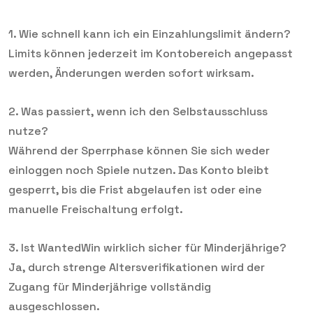
1. Wie schnell kann ich ein Einzahlungslimit ändern?
Limits können jederzeit im Kontobereich angepasst
werden, Änderungen werden sofort wirksam.
2. Was passiert, wenn ich den Selbstausschluss
nutze?
Während der Sperrphase können Sie sich weder
einloggen noch Spiele nutzen. Das Konto bleibt
gesperrt, bis die Frist abgelaufen ist oder eine
manuelle Freischaltung erfolgt.
3. Ist WantedWin wirklich sicher für Minderjährige?
Ja, durch strenge Altersverifikationen wird der
Zugang für Minderjährige vollständig
ausgeschlossen.