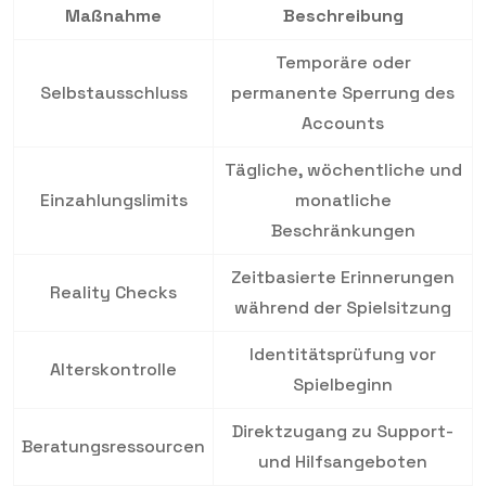
Maßnahme
Beschreibung
Temporäre oder
Selbstausschluss
permanente Sperrung des
Accounts
Tägliche, wöchentliche und
Einzahlungslimits
monatliche
Beschränkungen
Zeitbasierte Erinnerungen
Reality Checks
während der Spielsitzung
Identitätsprüfung vor
Alterskontrolle
Spielbeginn
Direktzugang zu Support-
Beratungsressourcen
und Hilfsangeboten