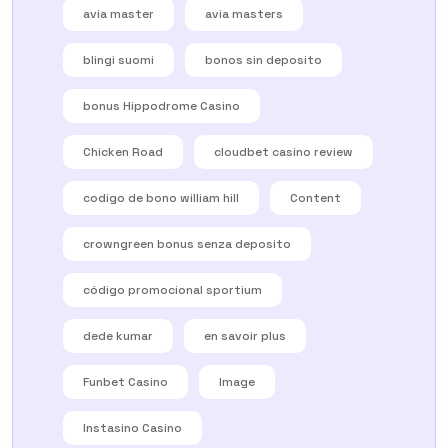
avia master
avia masters
blingi suomi
bonos sin deposito
bonus Hippodrome Casino
Chicken Road
cloudbet casino review
codigo de bono william hill
Content
crowngreen bonus senza deposito
código promocional sportium
dede kumar
en savoir plus
Funbet Casino
Image
Instasino Casino