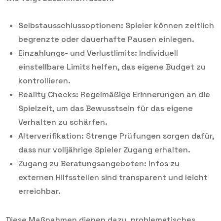
Selbstausschlussoptionen: Spieler können zeitlich
begrenzte oder dauerhafte Pausen einlegen.
Einzahlungs- und Verlustlimits: Individuell
einstellbare Limits helfen, das eigene Budget zu
kontrollieren.
Reality Checks: Regelmäßige Erinnerungen an die
Spielzeit, um das Bewusstsein für das eigene
Verhalten zu schärfen.
Alterverifikation: Strenge Prüfungen sorgen dafür,
dass nur volljährige Spieler Zugang erhalten.
Zugang zu Beratungsangeboten: Infos zu
externen Hilfsstellen sind transparent und leicht
erreichbar.
Diese Maßnahmen dienen dazu, problematisches