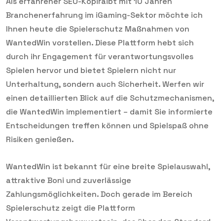
Als erfahrener SEO-Kopiraibt mit 10 Jahren
Branchenerfahrung im iGaming-Sektor möchte ich
Ihnen heute die Spielerschutz Maßnahmen von
WantedWin vorstellen. Diese Plattform hebt sich
durch ihr Engagement für verantwortungsvolles
Spielen hervor und bietet Spielern nicht nur
Unterhaltung, sondern auch Sicherheit. Werfen wir
einen detaillierten Blick auf die Schutzmechanismen,
die WantedWin implementiert – damit Sie informierte
Entscheidungen treffen können und Spielspaß ohne
Risiken genießen.
WantedWin ist bekannt für eine breite Spielauswahl,
attraktive Boni und zuverlässige
Zahlungsmöglichkeiten. Doch gerade im Bereich
Spielerschutz zeigt die Plattform