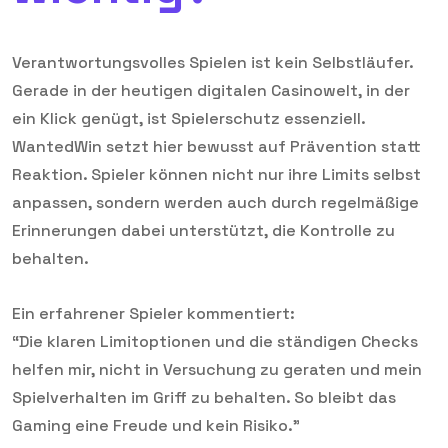
Verantwortungsvolles Spielen ist kein Selbstläufer.
Gerade in der heutigen digitalen Casinowelt, in der
ein Klick genügt, ist Spielerschutz essenziell.
WantedWin setzt hier bewusst auf Prävention statt
Reaktion. Spieler können nicht nur ihre Limits selbst
anpassen, sondern werden auch durch regelmäßige
Erinnerungen dabei unterstützt, die Kontrolle zu
behalten.
Ein erfahrener Spieler kommentiert:
“Die klaren Limitoptionen und die ständigen Checks
helfen mir, nicht in Versuchung zu geraten und mein
Spielverhalten im Griff zu behalten. So bleibt das
Gaming eine Freude und kein Risiko.”