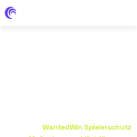
WantedWin Spielerschutz
Maßnahmen erklärt für
verantwortungsvolles Spielen
Home
WantedWin Spielerschutz