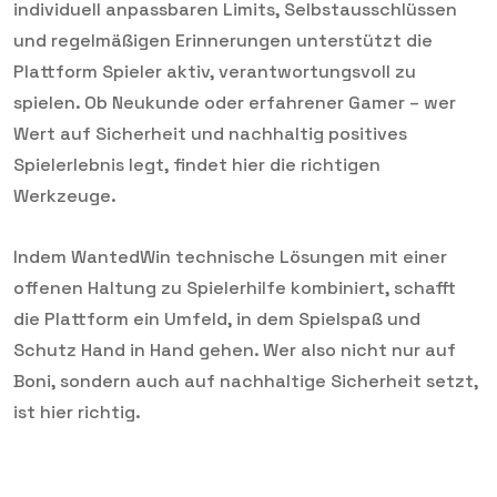
individuell anpassbaren Limits, Selbstausschlüssen
und regelmäßigen Erinnerungen unterstützt die
Plattform Spieler aktiv, verantwortungsvoll zu
spielen. Ob Neukunde oder erfahrener Gamer – wer
Wert auf Sicherheit und nachhaltig positives
Spielerlebnis legt, findet hier die richtigen
Werkzeuge.
Indem WantedWin technische Lösungen mit einer
offenen Haltung zu Spielerhilfe kombiniert, schafft
die Plattform ein Umfeld, in dem Spielspaß und
Schutz Hand in Hand gehen. Wer also nicht nur auf
Boni, sondern auch auf nachhaltige Sicherheit setzt,
ist hier richtig.