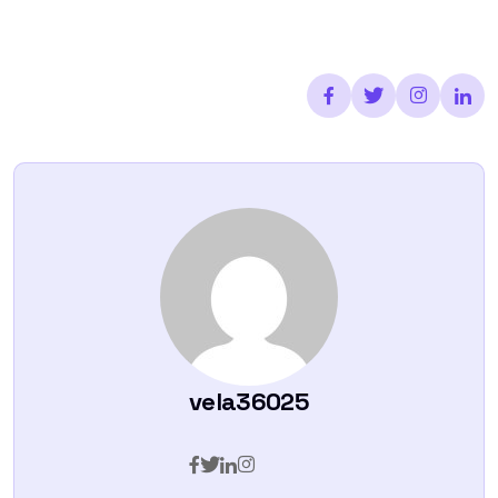
vela36025