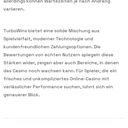
allerdings können Wartezeiten je nach Andrang
variieren.
TurboWins bietet eine solide Mischung aus
Spielvielfalt, moderner Technologie und
kundenfreundlichen Zahlungsoptionen. Die
Bewertungen von echten Nutzern spiegeln diese
Stärken wider, zeigen aber auch Bereiche, in denen
das Casino noch wachsen kann. Für Spieler, die ein
frisches und unkompliziertes Online-Casino mit
verlässlicher Performance suchen, lohnt sich ein
genauerer Blick.