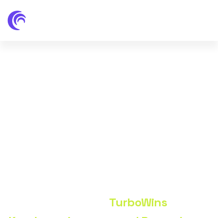
TurboWins Kundenmeinungen
und Rezensionen authentisch
bewertet
Home
TurboWins