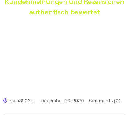
Kundenmeinungen und Rezensionen
authentisch bewertet
vela36025
December 30, 2025
Comments (0)