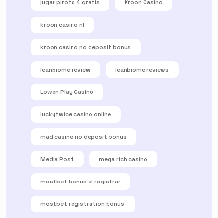
jugar pirots 4 gratis
Kroon Casino
kroon casino nl
kroon casino no deposit bonus
leanbiome review
leanbiome reviews
Lowen Play Casino
luckytwice casino online
mad casino no deposit bonus
Media Post
mega rich casino
mostbet bonus al registrar
mostbet registration bonus