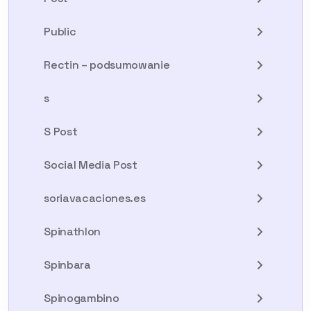
Public
Rectin – podsumowanie
s
S Post
Social Media Post
soriavacaciones.es
Spinathlon
Spinbara
Spinogambino