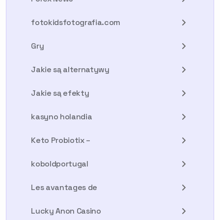
fotokidsfotografia.com
Gry
Jakie są alternatywy
Jakie są efekty
kasyno holandia
Keto Probiotix –
koboldportugal
Les avantages de
Lucky Anon Casino