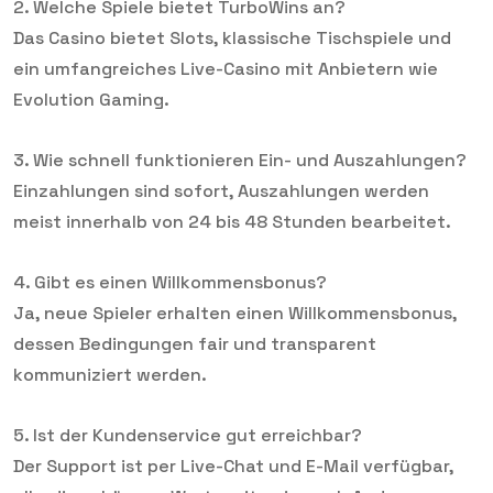
2. Welche Spiele bietet TurboWins an?
Das Casino bietet Slots, klassische Tischspiele und
ein umfangreiches Live-Casino mit Anbietern wie
Evolution Gaming.
3. Wie schnell funktionieren Ein- und Auszahlungen?
Einzahlungen sind sofort, Auszahlungen werden
meist innerhalb von 24 bis 48 Stunden bearbeitet.
4. Gibt es einen Willkommensbonus?
Ja, neue Spieler erhalten einen Willkommensbonus,
dessen Bedingungen fair und transparent
kommuniziert werden.
5. Ist der Kundenservice gut erreichbar?
Der Support ist per Live-Chat und E-Mail verfügbar,