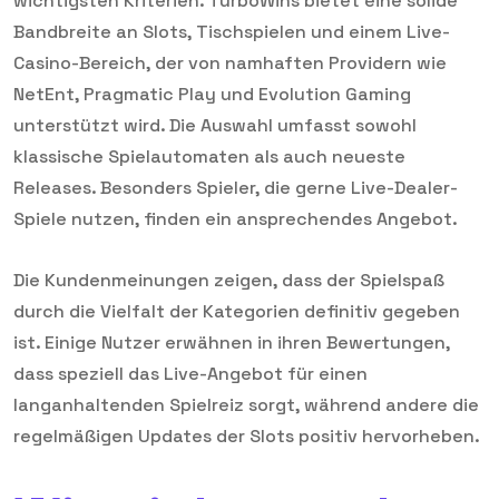
wichtigsten Kriterien. TurboWins bietet eine solide
Bandbreite an Slots, Tischspielen und einem Live-
Casino-Bereich, der von namhaften Providern wie
NetEnt, Pragmatic Play und Evolution Gaming
unterstützt wird. Die Auswahl umfasst sowohl
klassische Spielautomaten als auch neueste
Releases. Besonders Spieler, die gerne Live-Dealer-
Spiele nutzen, finden ein ansprechendes Angebot.
Die Kundenmeinungen zeigen, dass der Spielspaß
durch die Vielfalt der Kategorien definitiv gegeben
ist. Einige Nutzer erwähnen in ihren Bewertungen,
dass speziell das Live-Angebot für einen
langanhaltenden Spielreiz sorgt, während andere die
regelmäßigen Updates der Slots positiv hervorheben.