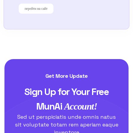
перейти на сайт
Get More Update
Sign Up for Your Free
MunAi
Account!
Sed ut perspiciatis unde omnis natus
sit voluptate totam rem aperiam eaque
inventore