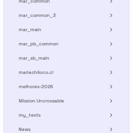
mar_common
mar_common_3
mar_main
mar_pb_common
mar_sb_main
mariachiloco.cl
melhores-2026
Mission Uncrossable
my_texts
News