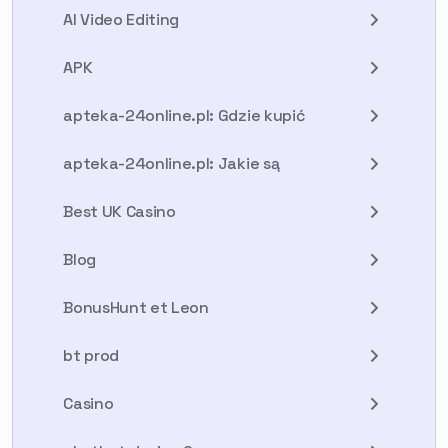
AI Video Editing
APK
apteka-24online.pl: Gdzie kupić
apteka-24online.pl: Jakie są
Best UK Casino
Blog
BonusHunt et Leon
bt prod
Casino