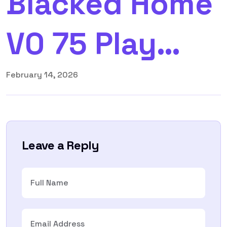
Blacked Home
V0 75 Play
Online Hentai
February 14, 2026
Games
Leave a Reply