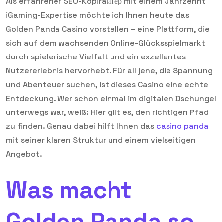
Als erfahrener SEO-Kopiraйтер mit einem Jahrzehnt
iGaming-Expertise möchte ich Ihnen heute das
Golden Panda Casino vorstellen – eine Plattform, die
sich auf dem wachsenden Online-Glücksspielmarkt
durch spielerische Vielfalt und ein exzellentes
Nutzererlebnis hervorhebt. Für all jene, die Spannung
und Abenteuer suchen, ist dieses Casino eine echte
Entdeckung. Wer schon einmal im digitalen Dschungel
unterwegs war, weiß: Hier gilt es, den richtigen Pfad
zu finden. Genau dabei hilft Ihnen das
casino panda
mit seiner klaren Struktur und einem vielseitigen
Angebot.
Was macht
Golden Panda so