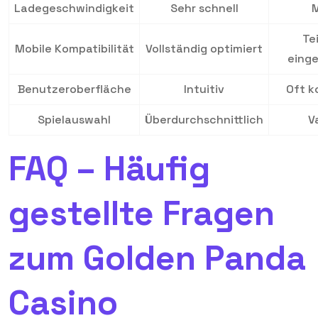
Ladegeschwindigkeit
Sehr schnell
M
Te
Mobile Kompatibilität
Vollständig optimiert
eing
Benutzeroberfläche
Intuitiv
Oft k
Spielauswahl
Überdurchschnittlich
Va
FAQ – Häufig
gestellte Fragen
zum Golden Panda
Casino