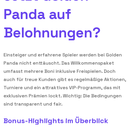
Panda auf
Belohnungen?
Einsteiger und erfahrene Spieler werden bei Golden
Panda nicht enttäuscht. Das Willkommenspaket
umfasst mehrere Boni inklusive Freispielen. Doch
auch für treue Kunden gibt es regelmäßige Aktionen,
Turniere und ein attraktives VIP-Programm, das mit
exklusiven Prämien lockt. Wichtig: Die Bedingungen
sind transparent und fair.
Bonus-Highlights im Überblick