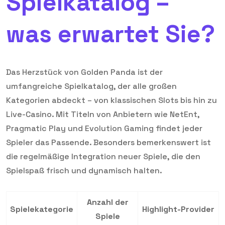
Spielkatalog –
was erwartet Sie?
Das Herzstück von Golden Panda ist der
umfangreiche Spielkatalog, der alle großen
Kategorien abdeckt – von klassischen Slots bis hin zu
Live-Casino. Mit Titeln von Anbietern wie NetEnt,
Pragmatic Play und Evolution Gaming findet jeder
Spieler das Passende. Besonders bemerkenswert ist
die regelmäßige Integration neuer Spiele, die den
Spielspaß frisch und dynamisch halten.
Anzahl der
Spielekategorie
Highlight-Provider
Spiele