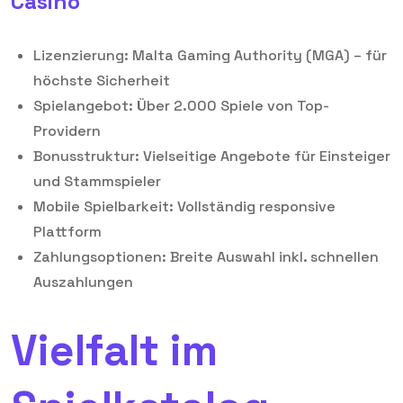
Casino
Lizenzierung: Malta Gaming Authority (MGA) – für
höchste Sicherheit
Spielangebot: Über 2.000 Spiele von Top-
Providern
Bonusstruktur: Vielseitige Angebote für Einsteiger
und Stammspieler
Mobile Spielbarkeit: Vollständig responsive
Plattform
Zahlungsoptionen: Breite Auswahl inkl. schnellen
Auszahlungen
Vielfalt im