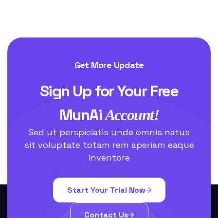
Get More Update
Sign Up for Your Free
MunAi
Account!
Sed ut perspiciatis unde omnis natus
sit voluptate totam rem aperiam eaque
inventore
Start Your Trial Now
Contact Us