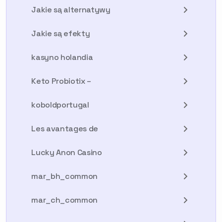
Jakie są alternatywy
Jakie są efekty
kasyno holandia
Keto Probiotix –
koboldportugal
Les avantages de
Lucky Anon Casino
mar_bh_common
mar_ch_common