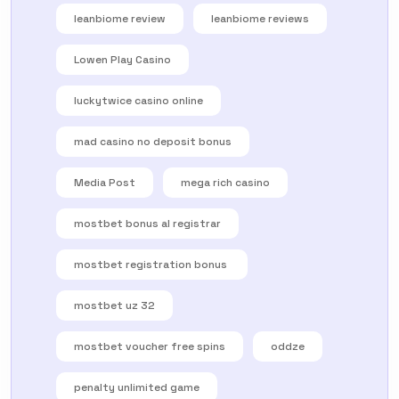
leanbiome review
leanbiome reviews
Lowen Play Casino
luckytwice casino online
mad casino no deposit bonus
Media Post
mega rich casino
mostbet bonus al registrar
mostbet registration bonus
mostbet uz 32
mostbet voucher free spins
oddze
penalty unlimited game