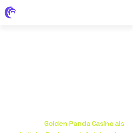
Golden Panda Casino als
digitaler Dschungel: Spiel und
Spannung pur
Home
Golden Panda Casino als