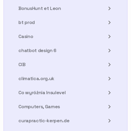
BonusHunt et Leon
bt prod
Casino
chatbot design 6
CIB
climatica.org.uk
Co wyróżnia Insulevel
Computers, Games
curapractic-kerpen.de