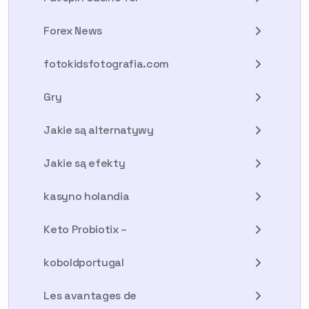
Forex News
fotokidsfotografia.com
Gry
Jakie są alternatywy
Jakie są efekty
kasyno holandia
Keto Probiotix –
koboldportugal
Les avantages de