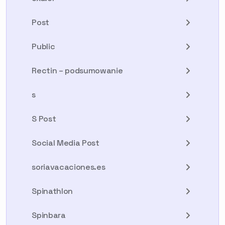
Post
Public
Rectin – podsumowanie
s
S Post
Social Media Post
soriavacaciones.es
Spinathlon
Spinbara