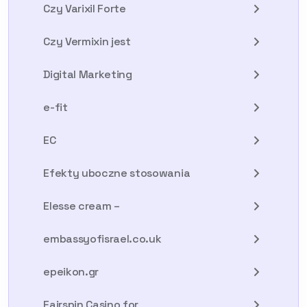
Czy Varixil Forte
Czy Vermixin jest
Digital Marketing
e-fit
EC
Efekty uboczne stosowania
Elesse cream –
embassyofisrael.co.uk
epeikon.gr
Fairspin Casino for