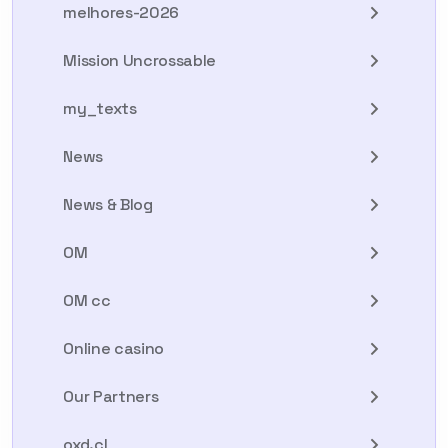
melhores-2026
Mission Uncrossable
my_texts
News
News & Blog
OM
OM cc
Online casino
Our Partners
oxd.cl