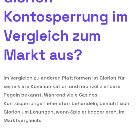
Kontosperrung im
Vergleich zum
Markt aus?
Im Vergleich zu anderen Plattformen ist Glorion für
seine klare Kommunikation und nachvollziehbare
Regeln bekannt. Während viele Casinos
Kontosperrungen eher starr behandeln, bemüht sich
Glorion um Lösungen, wenn Spieler kooperieren. Im
Marktvergleich: