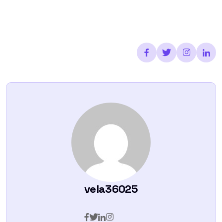
vela36025