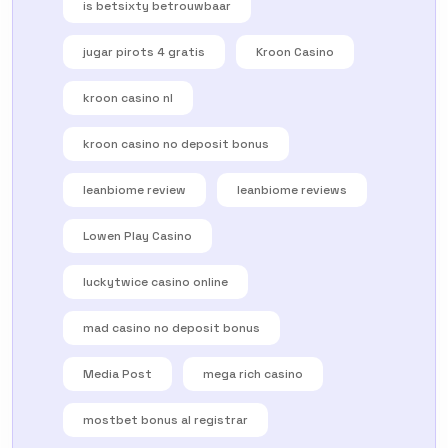
is betsixty betrouwbaar
jugar pirots 4 gratis
Kroon Casino
kroon casino nl
kroon casino no deposit bonus
leanbiome review
leanbiome reviews
Lowen Play Casino
luckytwice casino online
mad casino no deposit bonus
Media Post
mega rich casino
mostbet bonus al registrar