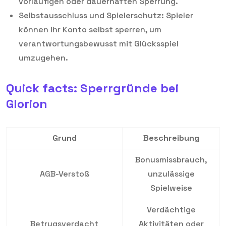
vorläufigen oder dauerhaften Sperrung.
Selbstausschluss und Spielerschutz: Spieler
können ihr Konto selbst sperren, um
verantwortungsbewusst mit Glücksspiel
umzugehen.
Quick facts: Sperrgründe bei
Glorion
Grund
Beschreibung
Bonusmissbrauch,
AGB-Verstoß
unzulässige
Spielweise
Verdächtige
Betrugsverdacht
Aktivitäten oder